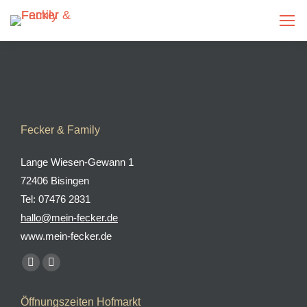
Fecker & Family
Lange Wiesen-Gewann 1
72406 Bisingen
Tel: 07476 2831
hallo@mein-fecker.de
www.mein-fecker.de
Finden Sie uns auf:
Facebook
Instagram
page
page
Öffnungszeiten Hofmarkt
opens
opens