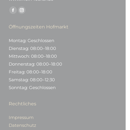
Finden Sie uns auf:
Facebook
Instagram
page
page
Öffnungszeiten Hofmarkt
opens
opens
in
in
Montag: Geschlossen
new
new
Dienstag: 08:00–18:00
window
window
Mittwoch: 08:00–18:00
Donnerstag: 08:00–18:00
Freitag: 08:00–18:00
Samstag: 08:00–12:30
Sonntag: Geschlossen
Rechtliches
Impressum
Datenschutz