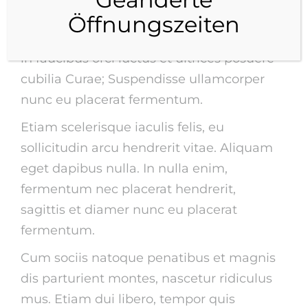
rhoncus. Proin luctus eu erat quis
Öffnungszeiten
tincidunt. Vestibulum ante ipsum primis
in faucibus orci luctus et ultrices posuere
cubilia Curae; Suspendisse ullamcorper
nunc eu placerat fermentum.
Etiam scelerisque iaculis felis, eu
sollicitudin arcu hendrerit vitae. Aliquam
eget dapibus nulla. In nulla enim,
fermentum nec placerat hendrerit,
sagittis et diamer nunc eu placerat
fermentum.
Cum sociis natoque penatibus et magnis
dis parturient montes, nascetur ridiculus
mus. Etiam dui libero, tempor quis