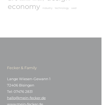
economy
industry
technology
wed
Fecker & Family
Lange Wiesen-Gewann 1
72406 Bisingen
Tel: 07476 2831
hallo@mein-fecker.de
www.mein-fecker.de